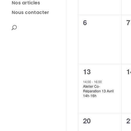
Nos articles
Nous contacter
0
0
6
7
évènement,
é
1
0
13
1
évènement,
é
14:00
-
16:00
Atelier Co-
Réparation 13 Avril
14h-16h
0
0
20
2
évènement,
é