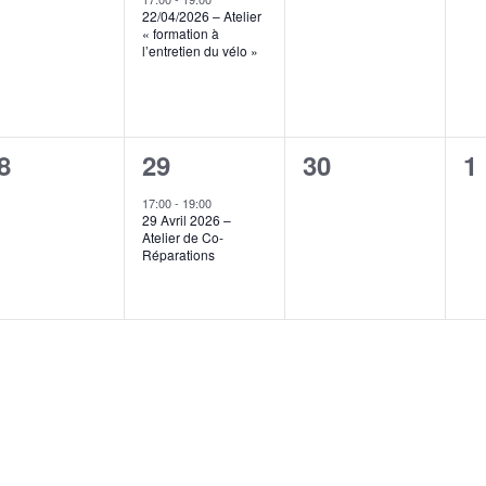
22/04/2026 – Atelier
« formation à
l’entretien du vélo »
1
0
0
8
29
30
1
vènement,
évènement,
évènement,
é
17:00
-
19:00
29 Avril 2026 –
Atelier de Co-
Réparations