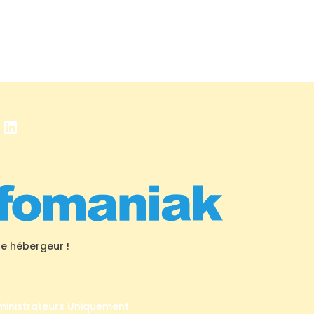
book
stagram
LinkedIn
re hébergeur !
ministrateurs Uniquement