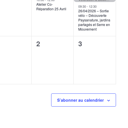
Atelier Co-
09:30
-
12:30
Réparation 25 Avril
26/04/2026 – Sortie
vélo – Découverte
Paysanature, jardins
partagés et Serre en
Mouvement
0
0
2
3
vènement,
évènement,
évènement,
S’abonner au calendrier