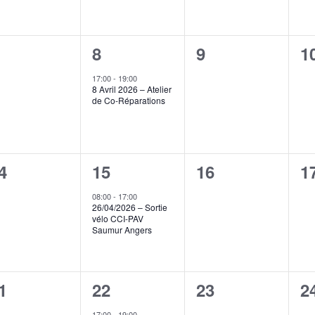
1
0
0
8
9
1
vènement,
évènement,
évènement,
é
17:00
-
19:00
8 Avril 2026 – Atelier
de Co-Réparations
1
0
0
4
15
16
1
vènement,
évènement,
évènement,
é
08:00
-
17:00
26/04/2026 – Sortie
vélo CCI-PAV
Saumur Angers
1
0
0
1
22
23
2
vènement,
évènement,
évènement,
é
17:00
-
19:00