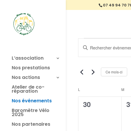
07 49 94 70 7
Évènement
Recherche
Saisir
et
mot-
navigation
L’association
clé.
de
Rechercher
Nos prestations
vues
Évènements
Ce mois-ci
Nos actions
Évènements
par
mot-
Atelier de co-
Calendrier
L
LUNDI
M
MA
réparation
clé.
de
Nos événements
0
0
30
3
Évènements
Baromètre Vélo
évènement,
é
2025
Nos partenaires