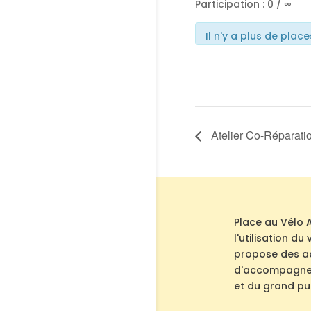
Participation : 0 / ∞
Il n'y a plus de place
Atelier Co-Réparatio
Place au Vélo 
l'utilisation d
propose des act
d'accompagnem
et du grand pub