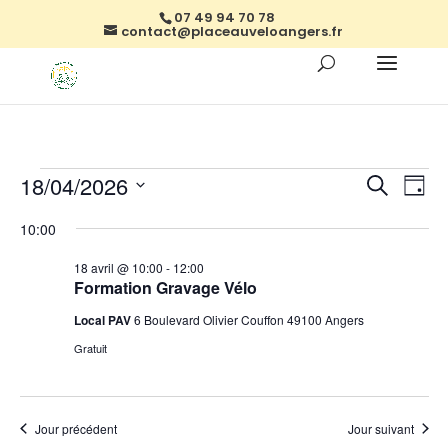
07 49 94 70 78
contact@placeauveloangers.fr
Évènements
Reche
Na
18/04/2026
Recherch
Jour
de
et
for
Sélectionnez
vu
naviga
10:00
18
une
Év
de
date.
avril,
18 avril @ 10:00
-
12:00
vues
Formation Gravage Vélo
2026
Évène
Local PAV
6 Boulevard Olivier Couffon 49100 Angers
Gratuit
Jour précédent
Jour suivant