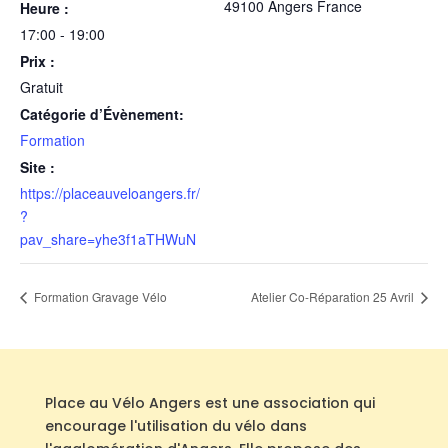
49100 Angers
France
Heure :
17:00 - 19:00
Prix :
Gratuit
Catégorie d’Évènement:
Formation
Site :
https://placeauveloangers.fr/
?
pav_share=yhe3f1aTHWuN
Formation Gravage Vélo
Atelier Co-Réparation 25 Avril
Place au Vélo Angers est une association qui
encourage l'utilisation du vélo dans