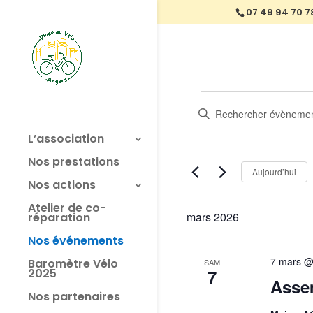
07 49 94 70 7
Évènement
Recherche
Saisir
et
mot-
navigation
L’association
clé.
de
Rechercher
Nos prestations
vues
Évènements
Aujourd’hui
Nos actions
Évènements
par
mot-
Atelier de co-
mars 2026
réparation
clé.
Nos événements
7 mars @
Baromètre Vélo
SAM
7
2025
Asse
Nos partenaires