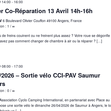
@ 14:00
-
16:00
er Co-Réparation 13 Avril 14h-16h
AV
6 Boulevard Olivier Couffon 49100 Angers, France
ion : 1 / ∞
s de freins couinent ou ne freinent plus assez ? Votre roue se dégonfle
savez pas comment changer de chambre à air ou la réparer ? […]
@ 08:00
-
17:00
/2026 – Sortie vélo CCI-PAV Saumur
rs
ion : 0 / ∞
'Association Cyclo Camping International, en partenariat avec Place au 
ose une sortie vélo le dimanche 26/04/2026 de Saumur à Angers, le l
 Prévoir un […]