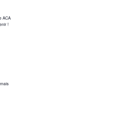
re ACA
nir !
 mais