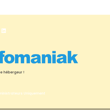
book
stagram
LinkedIn
re hébergeur !
ministrateurs Uniquement