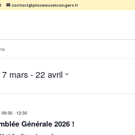
8
contact@placeauveloangers.fr
s
7 mars
 - 
22 avril
Sélectionnez
une
date.
 09:30
-
12:30
mblée Générale 2026 !