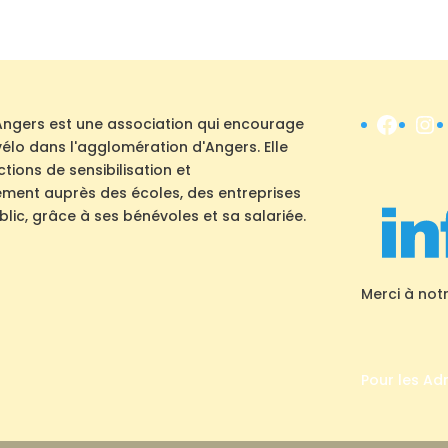
Face
In
Angers est une association qui encourage
u vélo dans l'agglomération d'Angers. Elle
ions de sensibilisation et
ent auprès des écoles, des entreprises
lic, grâce à ses bénévoles et sa salariée.
Merci à not
Pour les Ad