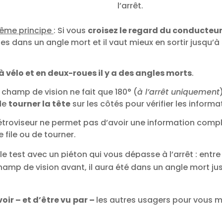
l’arrêt.
même principe
: Si vous
croisez le regard du conducteu
es dans un angle mort et il vaut mieux en sortir jusqu’à
vélo et en deux-roues il y a des angles morts
.
 champ de vision ne fait que 180° (
à l’arrêt uniquement
de
tourner la tête
sur les côtés pour vérifier les informa
troviseur ne permet pas d’avoir une information comp
 file ou de tourner.
 le test avec un piéton qui vous dépasse à l’arrêt : entre 
 champ de vision avant, il aura été dans un angle mort ju
voir – et d’être vu
par –
les autres usagers pour vous m