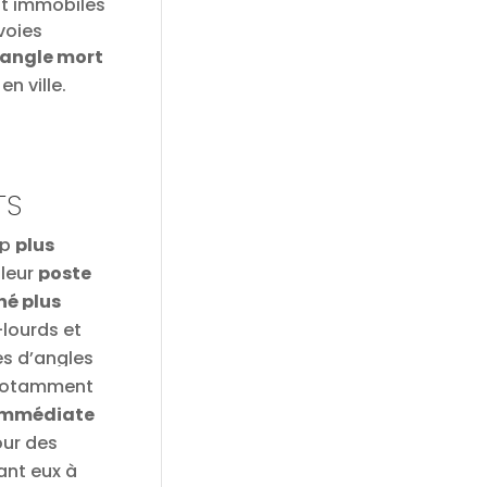
nt immobiles
voies
’angle mort
en ville
.
TS
up
plus
 leur
poste
né plus
-lourds et
s d’angles
 notamment
 immédiate
our des
ant eux à