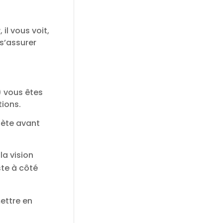
r
, il vous voit,
 s’assurer
) vous êtes
tions.
lète avant
la vision
ste à côté
ettre en