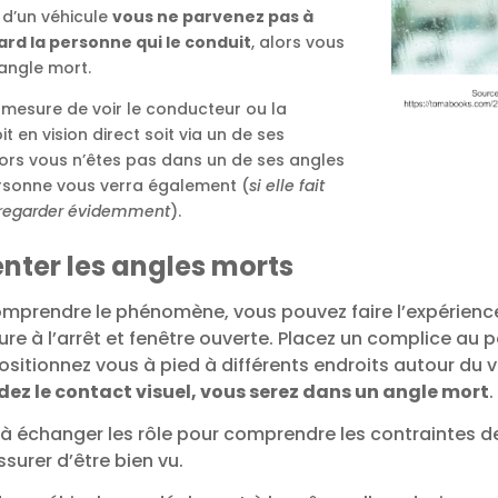
 d’un véhicule
vous ne parvenez pas à
ard la personne qui le conduit
, alors vous
angle mort.
 mesure de voir le conducteur ou la
t en vision direct soit via un de ses
lors vous n’êtes pas dans un de ses angles
ersonne vous verra également (
si elle fait
s regarder évidemment
).
nter les angles morts
mprendre le phénomène, vous pouvez faire l’expérienc
re à l’arrêt et fenêtre ouverte.
Placez un complice au p
ositionnez vous à pied à différents endroits autour du 
dez le contact visuel, vous serez dans un angle mort
.
à échanger les rôle pour comprendre les contraintes d
urer d’être bien vu.