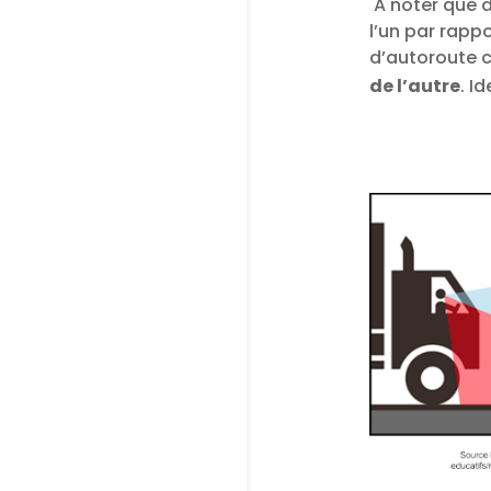
A noter que 
l’un par rappo
d’autoroute c
de l’autre
.
Id