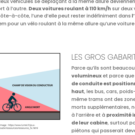
deux véhicules se déplaçant à la même allure devienne
rt à l’autre.
Deux voitures roulant à 110 km/h
sur deux 
ôte-à-côte, l’une d’elle peut rester indéfiniment dans
l
em pour un vélo
roulant à la même allure qu’une voiture 
LES GROS GABARI
Parce qu’ils sont beauco
volumineux
et parce que
de conduite est position
haut
, les bus, cars, poids
même trams ont des zone
morts supplémentaires,
à l’arrière et à
proximité
de leur cabine
, surtout p
piétons qui passerait dev