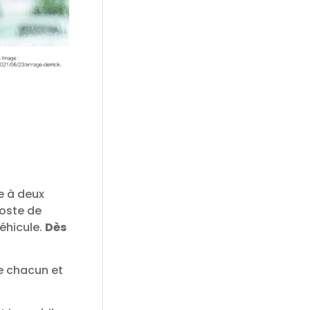
e à deux
oste de
véhicule.
Dès
e chacun et