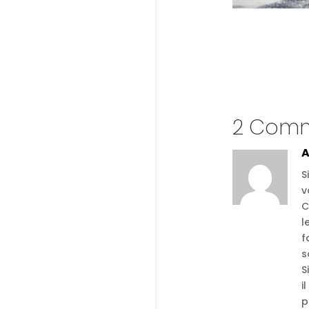
2 Comm
A
S
v
C
l
f
s
S
i
p