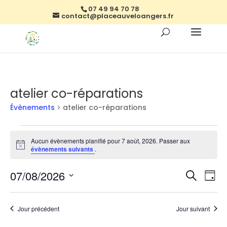
07 49 94 70 78
contact@placeauveloangers.fr
atelier co-réparations
Évènements
atelier co-réparations
Évènements
for
Aucun évènements planifié pour 7 août, 2026. Passer aux
Notice
évènements suivants
.
7
août,
Reche
Na
07/08/2026
Recherch
2026
Jour
de
et
Sélectionnez
vu
naviga
une
Év
Jour précédent
Jour suivant
de
date.
vues