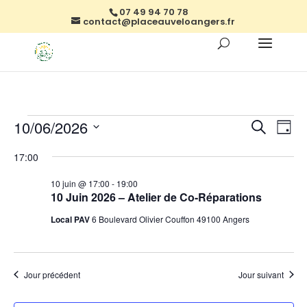
07 49 94 70 78
contact@placeauveloangers.fr
Évènements
Reche
Na
10/06/2026
Recherch
Jour
de
et
for
Sélectionnez
vu
naviga
17:00
10
une
Év
de
date.
juin,
10 juin @ 17:00
-
19:00
vues
10 Juin 2026 – Atelier de Co-Réparations
2026
Évène
Local PAV
6 Boulevard Olivier Couffon 49100 Angers
Jour précédent
Jour suivant