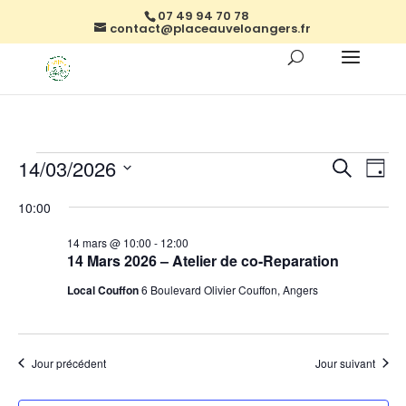
07 49 94 70 78
contact@placeauveloangers.fr
Évènements
Reche
Na
14/03/2026
Recherch
Jour
de
et
for
Sélectionnez
vu
naviga
10:00
14
une
Év
de
date.
mars,
14 mars @ 10:00
-
12:00
vues
14 Mars 2026 – Atelier de co-Reparation
2026
Évène
Local Couffon
6 Boulevard Olivier Couffon, Angers
Jour précédent
Jour suivant